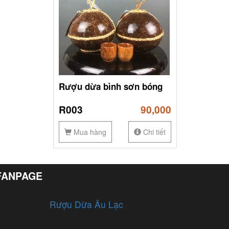
Rượu dừa bình sơn bóng
R003
90,000
Mua hàng
Chi tiết
FANPAGE
Rượu Dừa Âu Lạc