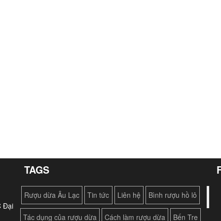
TAGS
Rượu dừa Âu Lạc
Tin tức
Liên hệ
Bình rượu hồ lô
 Đại
Tác dụng của rượu dừa
Cách làm rượu dừa
Bến Tre