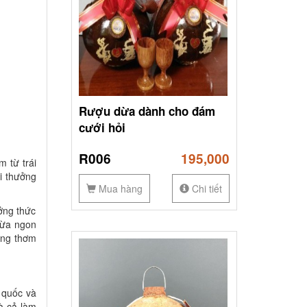
Rượu dừa dành cho đám
cưới hỏi
R006
195,000
 từ trái
i thưởng
Mua hàng
Chi tiết
ởng thức
dừa ngon
ơng thơm
 quốc và
à cả làm