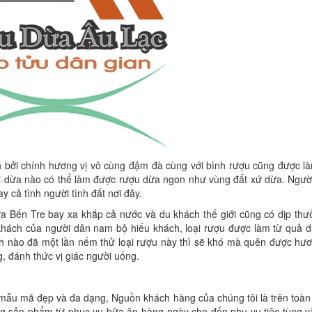
bởi chính hương vị vô cùng đậm đà cùng với bình rượu cũng được làm
ại dừa nào có thể làm được rượu dừa ngon như vùng đất xứ dừa. Ngườ
 cả tình người tình đất nơi đây.
ừa Bến Tre bay xa khắp cả nước và du khách thế giới cũng có dịp thư
 khách của người dân nam bộ hiếu khách, loại rượu được làm từ quả 
ch nào đã một lần nếm thử loại rượu này thì sẽ khó mà quên được hư
, đánh thức vị giác người uống.
mẫu mã đẹp và đa dạng, Nguồn khách hàng của chúng tôi là trên toàn
g sản phẩm từ phục vụ bữa ăn hàng ngày cho đến phụ vụ tiệc tùng v