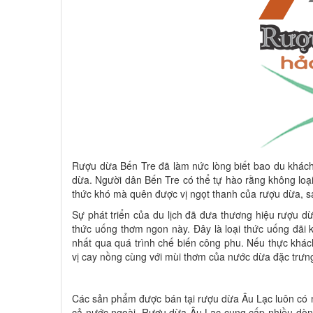
Rượu dừa Bến Tre đã làm nức lòng biết bao du khách 
dừa. Người dân Bến Tre có thể tự hào rằng không lo
thức khó mà quên được vị ngọt thanh của rượu dừa, say
Sự phát triển của du lịch đã đưa thương hiệu rượu d
thức uống thơm ngon này. Đây là loại thức uống đãi
nhất qua quá trình chế biến công phu. Nếu thực khá
vị cay nồng cùng với mùi thơm của nước dừa đặc trưng
Các sản phẩm được bán tại rượu dừa Âu Lạc luôn có 
cả nước ngoài. Rượu dừa Âu Lạc cung cấp nhiều dòn