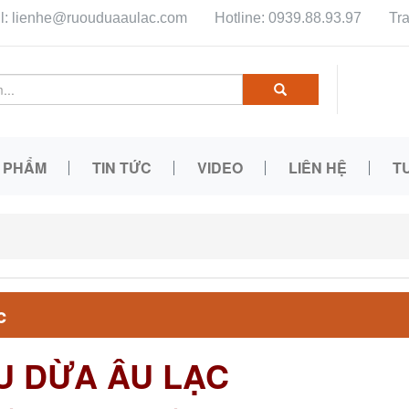
l: lienhe@ruouduaaulac.com
Hotline: 0939.88.93.97
Tr
 PHẨM
TIN TỨC
VIDEO
LIÊN HỆ
T
c
 DỪA ÂU LẠC