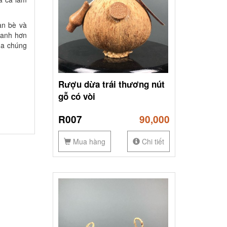
ạn bè và
ranh hơn
ủa chúng
Rượu dừa trái thương nút
gỗ có vòi
R007
90,000
Mua hàng
Chi tiết