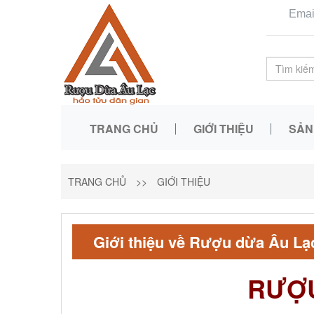
Emai
TRANG CHỦ
GIỚI THIỆU
SẢN
TRANG CHỦ
>>
GIỚI THIỆU
Giới thiệu về Rượu dừa Âu Lạ
RƯỢU