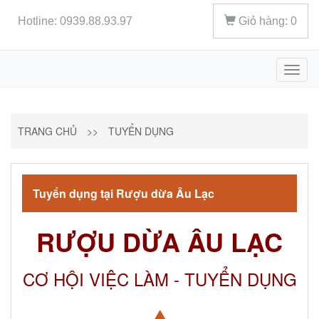
Hotline: 0939.88.93.97
Giỏ hàng:
0
Toggl
naviga
TRANG CHỦ
>>
TUYỂN DỤNG
Tuyển dụng tại Rượu dừa Âu Lạc
RƯỢU DỪA ÂU LẠC
CƠ HỘI VIỆC LÀM - TUYỂN DỤNG